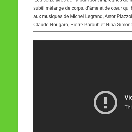
subtil mélange de corps, d’âme et de cœur qui
aux musiques de Michel Legrand, Astor Piazzola
Claude Nougaro, Pierre Barouh et Nina Simon