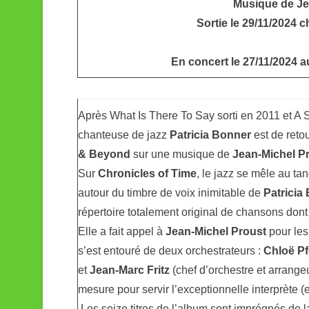
k
Musique de Je
Sortie le 29/11/2024
En concert le 27/11/2024 a
Après What Is There To Say sorti en 2011 et A S
chanteuse de jazz
Patricia Bonner
est de reto
& Beyond
sur une musique de
Jean-Michel P
Sur
Chronicles of Time
, le jazz se mêle au t
autour du timbre de voix inimitable de
Patricia
répertoire totalement original de chansons dont e
Elle a fait appel à
Jean-Michel Proust
pour les 
s’est entouré de deux orchestrateurs :
Chloë Pf
et
Jean-Marc Fritz
(chef d’orchestre et arrangeu
mesure pour servir l’exceptionnelle interprète (e
.Les seize titres de l’album sont imprégnés de l