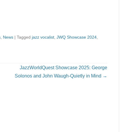
s
,
News
|
Tagged
jazz vocalist
,
JWQ Showcase 2024
,
JazzWorldQuest Showcase 2025: George
Solonos and John Waugh-Quietly in Mind
→