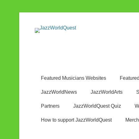
Jazz & World Music
JazzWorldQ
Featured Musicians Websites
Featured
JazzWorldNews
JazzWorldArts
S
Partners
JazzWorldQuest Quiz
W
How to support JazzWorldQuest
Merch