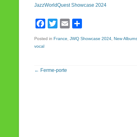
JazzWorldQuest Showcase 2024
F
T
E
S
a
wi
m
h
Posted in
France
,
JWQ Showcase 2024
,
New Album
c
tt
ail
ar
vocal
e
er
e
b
o
Post navigation
←
Ferme-porte
o
k