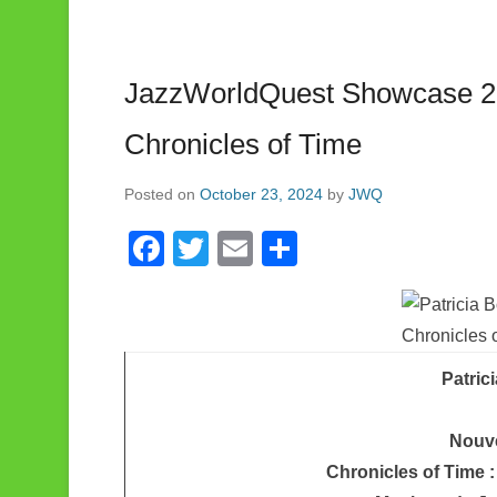
JazzWorldQuest Showcase 20
Chronicles of Time
Posted on
October 23, 2024
by
JWQ
F
T
E
S
a
wi
m
h
c
tt
ail
ar
e
er
e
Patric
b
o
Nouv
o
Chronicles of Time 