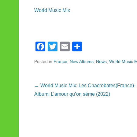
World Music Mix
F
T
E
S
a
wi
m
h
Posted in
France
,
New Albums
,
News
,
World Music M
c
tt
ail
ar
e
er
e
b
Post navigation
←
World Music Mix: Les Chacrobates(France)-
o
Album: L’amour qu’on sème (2022)
o
k