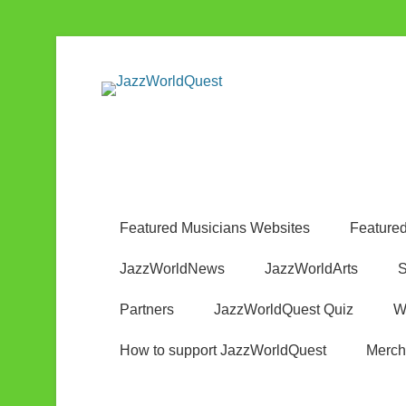
Jazz & World Music
JazzWorldQ
Featured Musicians Websites
Featured
JazzWorldNews
JazzWorldArts
S
Partners
JazzWorldQuest Quiz
W
How to support JazzWorldQuest
Merch