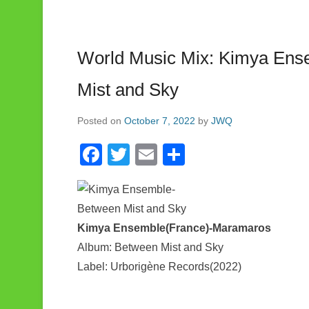
World Music Mix: Kimya Ens
Mist and Sky
Posted on
October 7, 2022
by
JWQ
F
T
E
S
a
wi
m
h
c
tt
ail
ar
e
er
e
Kimya Ensemble(France)-Maramaros
b
Album: Between Mist and Sky
o
Label: Urborigène Records(2022)
o