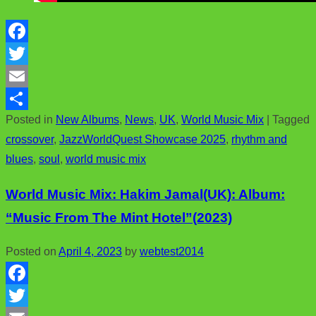
F
a
T
c
w
E
Posted in
New Albums
,
News
,
UK
,
World Music Mix
|
Tagged
e
i
m
S
crossover
,
JazzWorldQuest Showcase 2025
,
rhythm and
b
t
a
h
blues
,
soul
,
world music mix
o
t
i
a
o
e
l
r
World Music Mix: Hakim Jamal(UK): Album:
k
r
e
“Music From The Mint Hotel”(2023)
Posted on
April 4, 2023
by
webtest2014
F