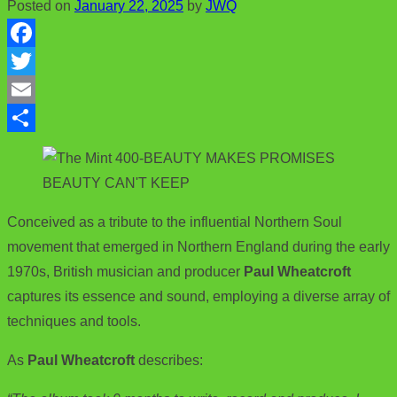
Posted on
January 22, 2025
by
JWQ
F
a
T
c
w
E
e
i
m
S
b
t
a
h
o
t
i
a
Conceived as a tribute to the influential Northern Soul
o
e
l
r
movement that emerged in Northern England during the early
k
r
e
1970s, British musician and producer
Paul Wheatcroft
captures its essence and sound, employing a diverse array of
techniques and tools.
As
Paul Wheatcroft
describes: