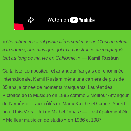
«
Cet album me tient particulièrement à cœur. C’est un retour
à la source, une musique qui m’a construit et accompagné
tout au long de ma vie en Californie.
» —
Kamil Rustam
Guitariste, compositeur et arrangeur français de renommée
internationale, Kamil Rustam mène une carrière de plus de
35 ans jalonnée de moments marquants. Lauréat des
Victoires de la Musique en 1985 comme « Meilleur Arrangeur
de l’année » — aux côtés de Manu Katché et Gabriel Yared
pour Unis Vers l’Uni de Michel Jonasz — il est également élu
« Meilleur musicien de studio » en 1986 et 1987.