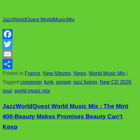
JazzWorldQuest WorldMusicMix
F
a
T
c
w
E
Posted in
France
,
New Albums
,
News
,
World Music Mix
|
e
i
m
S
Tagged
crossover
,
funk
,
gospel
,
jazz fusion
,
New CD 2026
,
b
t
a
h
soul
,
world music mix
o
t
i
a
o
e
l
r
JazzWorldQuest World Music Mix : The Mint
k
r
e
400-Beauty Makes Promises Beauty Can’t
Keep