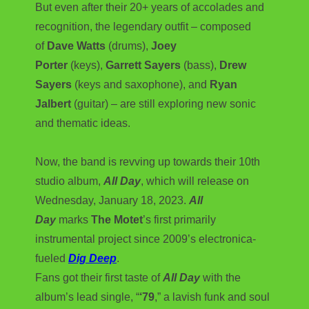
But even after their 20+ years of accolades and
recognition, the legendary outfit – composed
of
Dave Watts
(drums),
Joey
Porter
(keys),
Garrett Sayers
(bass),
Drew
Sayers
(keys and saxophone), and
Ryan
Jalbert
(guitar) – are still exploring new sonic
and thematic ideas.
Now, the band is revving up towards their 10th
studio album,
All Day
, which will release on
Wednesday, January 18, 2023.
All
Day
marks
The Motet
’s first primarily
instrumental project since 2009’s electronica-
fueled
Dig Deep
.
Fans got their first taste of
All Day
with the
album’s lead single, “
‘79
,” a lavish funk and soul