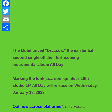
F
a
T
c
w
E
e
i
m
S
b
t
a
h
The Motet unveil “Draccus,” the existential
o
t
i
a
second single off their forthcoming
o
e
l
r
instrumental album All Day
k
r
e
Marking the funk-jazz-soul quintet’s 10th
studio LP, All Day will release on Wednesday,
January 18, 2023
Out now across platforms
“The verses in