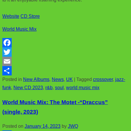
Website
CD Store
World Music Mix
F
a
T
c
w
E
Posted in
New Albums
,
News
,
UK
|
Tagged
crossover
,
jazz-
e
i
m
S
funk
,
New CD 2023
,
r&b
,
soul
,
world music mix
b
t
a
h
o
t
i
a
World Music Mix: The Motet -“Draccus”
o
e
l
r
(single, 2023)
k
r
e
Posted on
January 14, 2023
by
JWQ