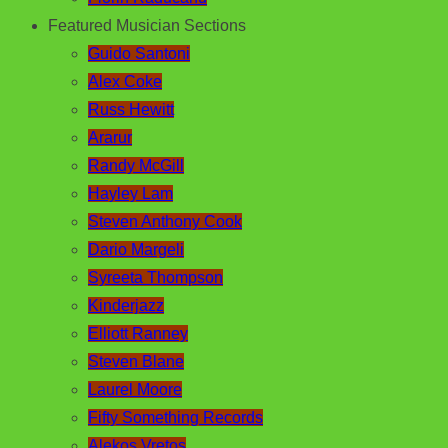
Featured Musician Sections
Guido Santoni
Alex Coke
Russ Hewitt
Ararur
Randy McGill
Hayley Lam
Steven Anthony Cook
Dario Margeli
Syreeta Thompson
Kinderjazz
Elliott Ranney
Steven Blane
Laurel Moore
Fifty Something Records
Alekos Vretos