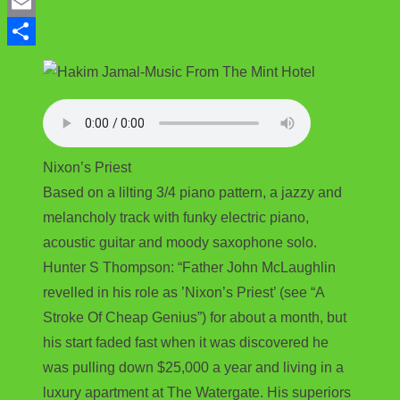
a
T
c
w
E
e
i
m
S
b
t
a
h
o
t
i
a
o
e
l
r
Nixon’s Priest
k
r
e
Based on a lilting 3/4 piano pattern, a jazzy and
melancholy track with funky electric piano,
acoustic guitar and moody saxophone solo.
Hunter S Thompson: “Father John McLaughlin
revelled in his role as ’Nixon’s Priest’ (see “A
Stroke Of Cheap Genius”) for about a month, but
his start faded fast when it was discovered he
was pulling down $25,000 a year and living in a
luxury apartment at The Watergate. His superiors