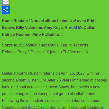
a
T
c
w
E
e
i
m
S
Kamil Rustam
/
Nouvel album Listen Up!
avec Eddie
b
t
a
h
Brown, Billy Valentine, Amy Keys, Arnold McCuller,
o
t
i
a
Patrice Rushen, Pino Palladino…
o
e
l
r
Sortie le 15/04/2026 chez Can U Feel It Records
k
r
e
Release Party à Paris le 10 juin au Théâtre de l’IA
Guitarist Kamil Rustam returns on April 15, 2026, with his
second album, Listen Up!. After 25 years immersed in gospel,
funk, and soul across the United States, he unveils a new
project alongside an exceptional group of collaborators.
Following the immediate success of his debut solo album
Cosmopolitain (2017), recorded at Sunset Sound Studios in