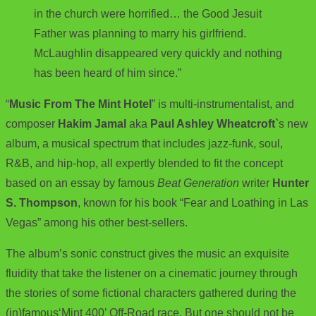
in the church were horrified… the Good Jesuit
Father was planning to marry his girlfriend.
McLaughlin disappeared very quickly and nothing
has been heard of him since.”
“
Music From The Mint Hotel
” is multi-instrumentalist, and
composer
Hakim Jamal
aka
Paul Ashley Wheatcroft`
s new
album, a musical spectrum that includes jazz-funk, soul,
R&B, and hip-hop, all expertly blended to fit the concept
based on an essay by famous
Beat Generation
writer
Hunter
S. Thompson
, known for his book “Fear and Loathing in Las
Vegas” among his other best-sellers.
The album’s sonic construct gives the music an exquisite
fluidity that take the listener on a cinematic journey through
the stories of some fictional characters gathered during the
(in)famous‘Mint 400’ Off-Road race. But one should not be