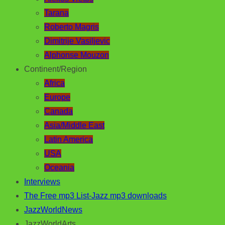
Tarana
Roberto Magris
Dimitrije Vasiljevic
Alphonse Mouzon
Continent/Region
Africa
Europe
Canada
Asia/Middle East
Latin America
USA
Oceania
Interviews
The Free mp3 List-Jazz mp3 downloads
JazzWorldNews
JazzWorldArts