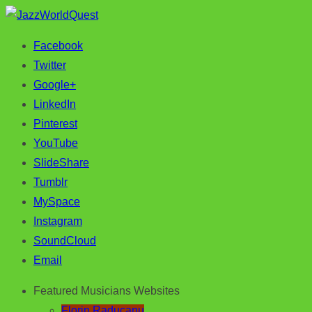
Facebook
Jazz & World Music
JazzWorldQuest
Twitter
Google+
LinkedIn
Pinterest
YouTube
SlideShare
Tumblr
MySpace
Instagram
SoundCloud
Email
Featured Musicians Websites
Florin Raducanu