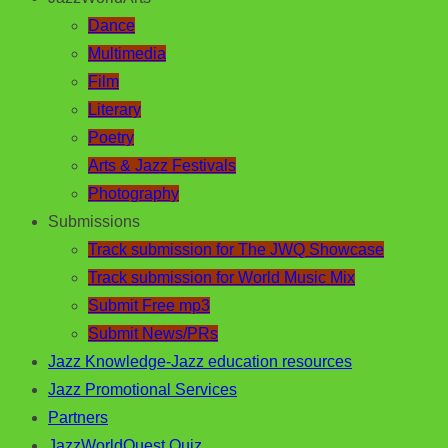
Dance
Multimedia
Film
Literary
Poetry
Arts & Jazz Festivals
Photography
Submissions
Track submission for The JWQ Showcase
Track submission for World Music Mix
Submit Free mp3
Submit News/PRs
Jazz Knowledge-Jazz education resources
Jazz Promotional Services
Partners
JazzWorldQuest Quiz