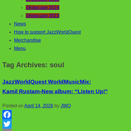
Showcase 2014
Showcase 2013
News
How to support JazzWorldQuest
Merchandise
Menu
Tag Archives:
soul
JazzWorldQuest WorldMusicMix:
Kamil Rustam-New album: “Listen Up!”
Posted on
April 14, 2026
by
JWQ
F